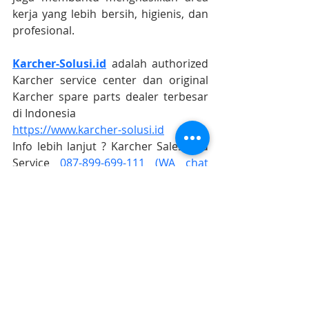
kerja yang lebih bersih, higienis, dan 
profesional.
Karcher-Solusi.id
 adalah authorized 
Karcher service center dan original 
Karcher spare parts dealer terbesar 
di Indonesia
https://www.karcher-solusi.id
Info lebih lanjut ? Karcher Sales and 
Service 
087-899-699-111 (WA chat 
only)
#karcherstoresurabaya
#karchersolusijogja
#karcherindonesia
#karcherservicecenter
#karchersparepart
#karcherjakarta 
#karcherbandung
#karchercikarang
#karchersemarang
#karcherjogja
#karchersurabaya
#karchermalang
#karcherbali
#karcherbalikpapan
#karchermakasar