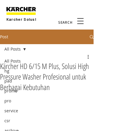
Karcher Solusi
SEARCH
Post
All Posts
All Posts
Kärcher HD 6/15 M Plus, Solusi High
hg
Pressure Washer Profesional untuk
pad
Berbagai Kebutuhan
promo
pro
service
csr
archive