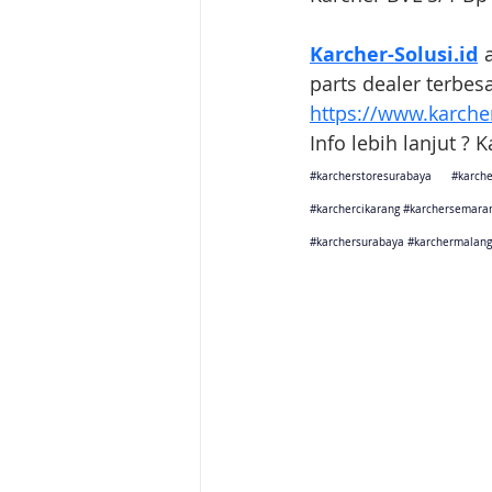
Karcher-Solusi.id
 
parts dealer terbes
https://www.karcher
Info lebih lanjut ? 
#karcherstoresurabaya
#karche
#karchercikarang
#karchersemara
#karchersurabaya
#karchermalang
Karcher Solusi siap melayani sales service parts di Jakarta 
Karcher Solusi siap melayani sales service parts di Tanger
Karcher Solusi siap melayani sales service parts di Jawa 
Karcher Solusi siap melayani sales service parts di Jawa B
Karcher Solusi siap melayani sales service parts di Jawa 
Karcher Solusi siap melayani sales service parts di Jogjaka
Karcher Solusi siap melayani sales service parts di Jawa 