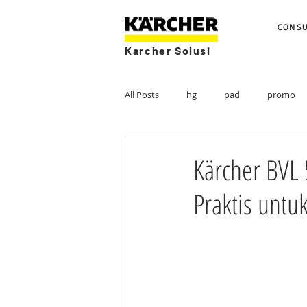
CONS
Karcher Solusi
All Posts
hg
pad
promo
Kärcher BVL
Praktis untu