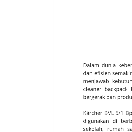
Dalam dunia kebers
dan efisien semaki
menjawab kebutuh
cleaner backpack 
bergerak dan produ
Kärcher BVL 5/1 B
digunakan di berba
sekolah, rumah sa