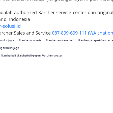
adalah authorized Karcher service center dan original
ar di Indonesia
-solusi.id
Karcher Sales and Service 
087-899-699-111 (WA chat on
rsolusijogja
#karcherindonesia
#karcherservicecenter
#karchersparepart
#karcher
ng
#karcherjogja
#karcherbali
#karcherbalikpapan
#karchermakasar
sebagai karcher jakarta
ang sebagai karcher tangerang
Barat sebagai karcher bandung
arat sebagai karcher cikarang
Tengah sebagai karcher semarang
rta sebagai karcher jogjakarta
Timur sebagai karcher surabaya