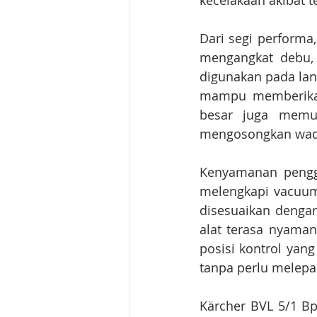
kecelakaan akibat 
Dari segi performa
mengangkat debu, k
digunakan pada lant
mampu memberikan 
besar juga memun
mengosongkan wad
Kenyamanan penggu
melengkapi vacuum
disesuaikan denga
alat terasa nyaman
posisi kontrol ya
tanpa perlu melepa
Kärcher BVL 5/1 B