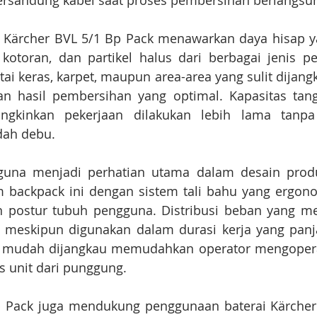
tersandung kabel saat proses pembersihan berlangsu
, Kärcher BVL 5/1 Bp Pack menawarkan daya hisap ya
otoran, dan partikel halus dari berbagai jenis pe
ai keras, karpet, maupun area-area yang sulit dijangk
hasil pembersihan yang optimal. Kapasitas tang
gkinkan pekerjaan dilakukan lebih lama tanpa 
ah debu.
na menjadi perhatian utama dalam desain produk
 backpack ini dengan sistem tali bahu yang ergono
n postur tubuh pengguna. Distribusi beban yang m
 meskipun digunakan dalam durasi kerja yang panjan
ng mudah dijangkau memudahkan operator mengoper
s unit dari punggung.
p Pack juga mendukung penggunaan baterai Kärcher 