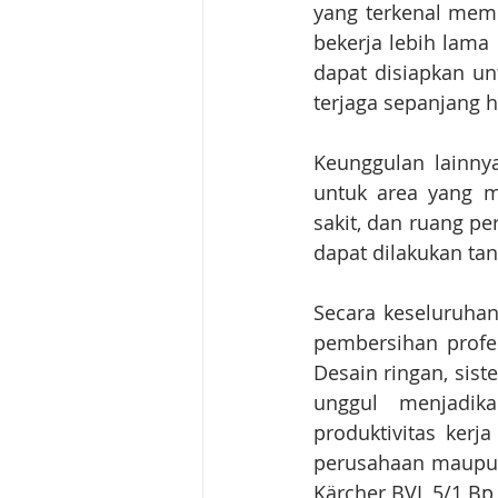
yang terkenal memi
bekerja lebih lama 
dapat disiapkan un
terjaga sepanjang h
Keunggulan lainnya
untuk area yang m
sakit, dan ruang pe
dapat dilakukan t
Secara keseluruhan
pembersihan profe
Desain ringan, sist
unggul menjadik
produktivitas kerj
perusahaan maupun
Kärcher BVL 5/1 Bp 