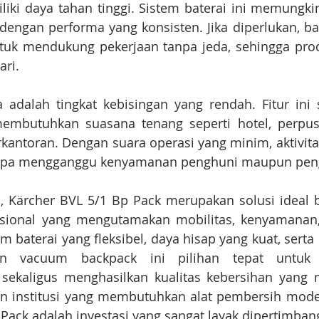
liki daya tahan tinggi. Sistem baterai ini memungk
dengan performa yang konsisten. Jika diperlukan, ba
tuk mendukung pekerjaan tanpa jeda, sehingga produ
ari.
 adalah tingkat kebisingan yang rendah. Fitur ini 
embutuhkan suasana tenang seperti hotel, perpus
rkantoran. Dengan suara operasi yang minim, aktivit
anpa mengganggu kenyamanan penghuni maupun pen
, Kärcher BVL 5/1 Bp Pack merupakan solusi ideal b
sional yang mengutamakan mobilitas, kenyamanan, d
em baterai yang fleksibel, daya hisap yang kuat, serta
an vacuum backpack ini pilihan tepat untuk 
a sekaligus menghasilkan kualitas kebersihan yang 
 institusi yang membutuhkan alat pembersih modern
Pack adalah investasi yang sangat layak dipertimban