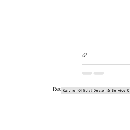
Karcher Solusi siap melayani sales service parts di Jawa 
Karcher Solusi siap melayani sales service parts di Bali se
Recent Posts
Karcher Official Dealer & Service 