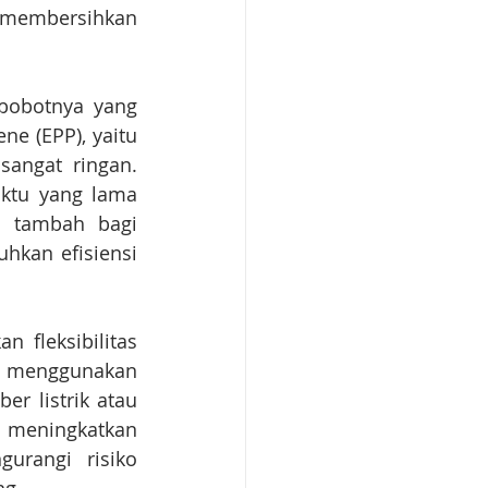
 membersihkan 
bobotnya yang 
e (EPP), yaitu 
angat ringan. 
ktu yang lama 
i tambah bagi 
kan efisiensi 
fleksibilitas 
g menggunakan 
r listrik atau 
 meningkatkan 
rangi risiko 