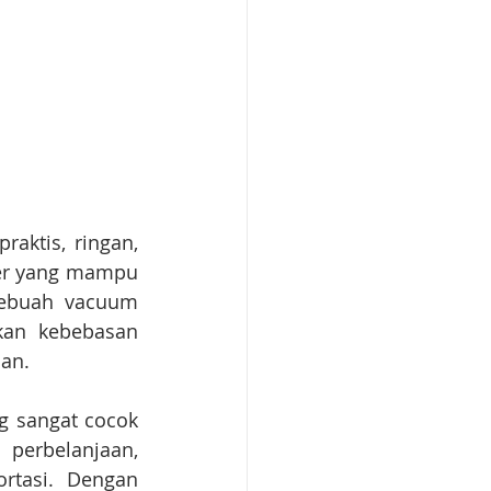
aktis, ringan, 
her yang mampu 
sebuah vacuum 
kan kebebasan 
han.
 sangat cocok 
perbelanjaan, 
rtasi. Dengan 