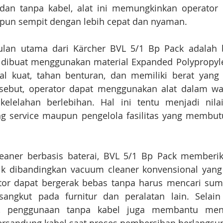
dan tanpa kabel, alat ini memungkinkan operator
pun sempit dengan lebih cepat dan nyaman.
ulan utama dari Kärcher BVL 5/1 Bp Pack adalah 
 dibuat menggunakan material Expanded Polypropylen
l kuat, tahan benturan, dan memiliki berat yang s
ersebut, operator dapat menggunakan alat dalam wa
elelahan berlebihan. Hal ini tentu menjadi nila
g service maupun pengelola fasilitas yang membutuh
aner berbasis baterai, BVL 5/1 Bp Pack memberikan 
aik dibandingkan vacuum cleaner konvensional yan
ator dapat bergerak bebas tanpa harus mencari sumbe
rsangkut pada furnitur dan peralatan lain. Selain
, penggunaan tanpa kabel juga membantu mengu