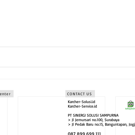
Timur sebagai karcher malang
bagai karcher bali
Center
CONTACT US
Karcher-Solusi.id
Karcher-Service.id
PT SINERGI SOLUSI SAMPURNA
> Jl Jemursari no.100, Surabaya
> Jl Pedak Baru no.15, Banguntapan, Jogj
087 899 699 111