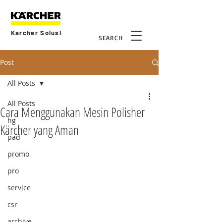
Karcher Solusi
SEARCH
Post
All Posts
All Posts
Cara Menggunakan Mesin Polisher
hg
Kärcher yang Aman
pad
promo
pro
service
csr
archive