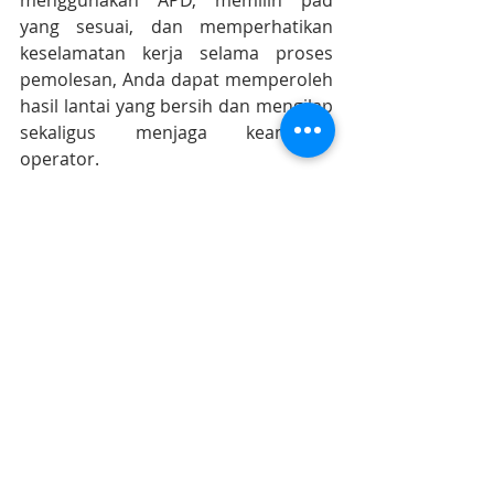
menggunakan APD, memilih pad 
yang sesuai, dan memperhatikan 
keselamatan kerja selama proses 
pemolesan, Anda dapat memperoleh 
hasil lantai yang bersih dan mengilap 
sekaligus menjaga keamanan 
operator. 
Penggunaan yang tepat juga akan 
membantu memaksimalkan investasi 
pada mesin polisher Kärcher untuk 
jangka panjang.
Karcher-Solusi.id
 adalah authorized 
Karcher service center dan original 
Karcher spare parts dealer terbesar 
di Indonesia
https://www.karcher-solusi.id