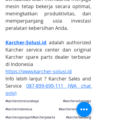
mesin tetap bekerja secara optimal, 
meningkatkan produktivitas, dan 
memperpanjang usia investasi 
peralatan kebersihan Anda.
Karcher-Solusi.id
 adalah authorized 
Karcher service center dan original 
Karcher spare parts dealer terbesar 
di Indonesia
https://www.karcher-solusi.id
Info lebih lanjut ? Karcher Sales and 
Service 
087-899-699-111 (WA chat 
only)
#karcherstoresurabaya
#karchersolusijogja
#karcherindonesia
#karcherservicecenter
#karchersparepart
#karcherjakarta 
#karcherbandung
#karchercikarang
#karchersemarang
#karcherjogja
#karchersurabaya
#karchermalang
#karcherbali