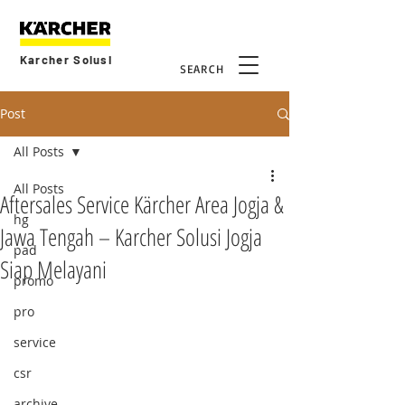
Karcher Solusi
SEARCH
Post
All Posts
All Posts
Aftersales Service Kärcher Area Jogja &
hg
Jawa Tengah – Karcher Solusi Jogja
pad
Siap Melayani
promo
pro
service
csr
archive