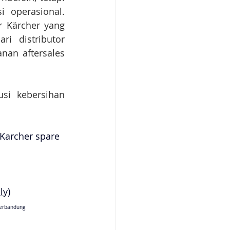
 operasional. 
 Kärcher yang 
i distributor 
nan aftersales 
si kebersihan 
 Karcher spare 
ly)
erbandung