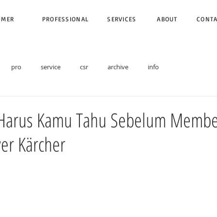
UMER
PROFESSIONAL
SERVICES
ABOUT
CONT
pro
service
csr
archive
info
 Harus Kamu Tahu Sebelum Membe
er Kärcher