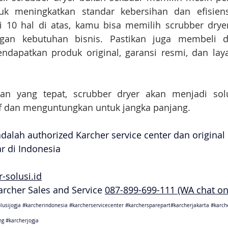
tuk meningkatkan standar kebersihan dan efisiensi
0 hal di atas, kamu bisa memilih scrubber dryer
gan kebutuhan bisnis. Pastikan juga membeli dar
ndapatkan produk original, garansi resmi, dan laya
n yang tepat, scrubber dryer akan menjadi solu
f dan menguntungkan untuk jangka panjang.
adalah authorized Karcher service center dan original
ar di Indonesia
-solusi.id
Karcher Sales and Service 
087-899-699-111 (WA chat on
lusijogja
#karcherindonesia
#karcherservicecenter
#karchersparepart
#karcherjakarta 
#karch
ng
#karcherjogja